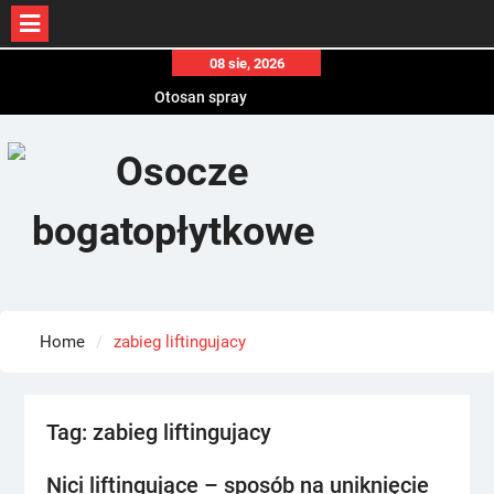
Skip
08 sie, 2026
to
Otosan spray
content
Korony
Endokrynolog warszawa
Home
zabieg liftingujacy
Tag:
zabieg liftingujacy
Nici liftingujące – sposób na uniknięcie