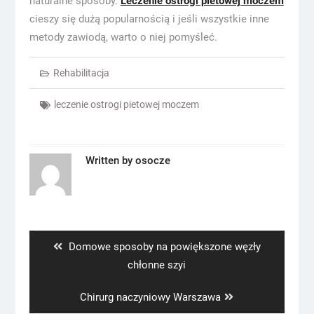
naturalne sposoby.
Leczenie ostrogi pietowej moczem
cieszy się dużą popularnością i jeśli wszystkie inne
metody zawiodą, warto o niej pomyśleć.
Rehabilitacja
leczenie ostrogi pietowej moczem
Written by
osocze
Nawigacja
wpisu
Previous
Domowe sposoby na powiększone węzły
post:
chłonne szyi
Next
Chirurg naczyniowy Warszawa